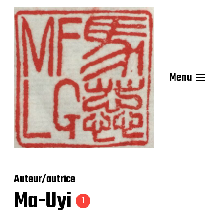
Menu
Auteur/autrice
Ma-Uyi
1